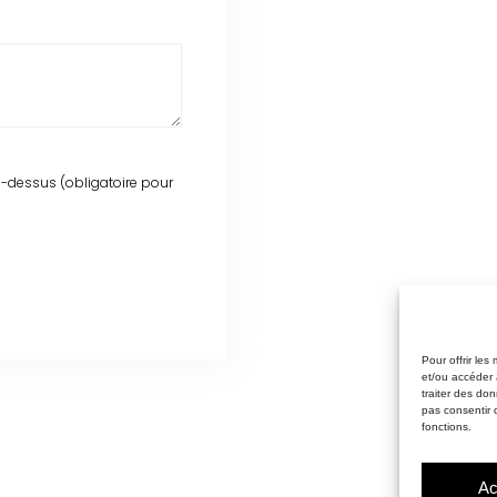
-dessus (obligatoire pour
Pour offrir les
et/ou accéder 
traiter des do
pas consentir 
fonctions.
Ac